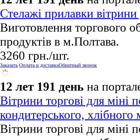
Стелажі прилавки вітрини
Виготовлення торгового о
продуктів в м.Полтава.
3260
грн.
/шт.
Заказать
Оплата и доставка
Обратный звонок
12 лет 191 день
на портал
Вітрини торгові для міні пе
кондитерського, хлібного 
Вітрини торгові для міні пе