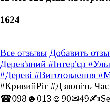
16
24
Все отзывы
Добавить отзы
Дерев'яний #Інтер'єр #Ул
#Дереві #Виготовлення #М
#КривийРіг #Дзвоніть Час
☎098☻013☺90✉49✍Sergei