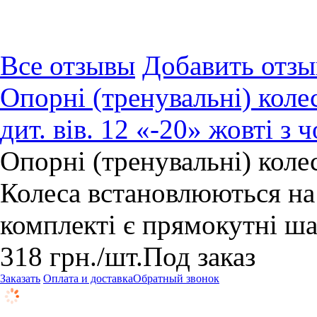
Все отзывы
Добавить отзы
Опорні (тренувальні) кол
дит. вів. 12 «-20» жовті з
Опорні (тренувальні) коле
Колеса встановлюються на 
комплекті є прямокутні ша
318
грн.
/шт.
Под заказ
Заказать
Оплата и доставка
Обратный звонок