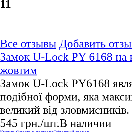
1
1
Все отзывы
Добавить отзы
Замок U-Lock PY 6168 на
жовтим
Замок U-Lock PY6168 явля
подібної форми, яка макс
великий від зловмисників
545
грн.
/шт.
В наличии