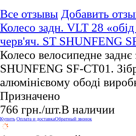
Все отзывы
Добавить отзы
Колесо задн. VLT 28 «обід 
черв'яч. ST SHUNFENG SF
Колесо велосипедне заднє
SHUNFENG SF-CT01. Зібр
алюмінієвому ободі виробн
Призначено
766
грн.
/шт.
В наличии
Купить
Оплата и доставка
Обратный звонок