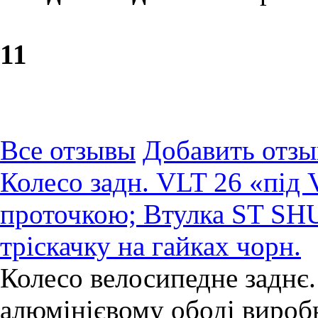
1
1
Все отзывы
Добавить отзы
Колесо задн. VLT 26 «під V
проточкою; Втулка ST S
тріскачку на гайках чорн.
Колесо велосипедне заднє.
алюмінієвому ободі виробн