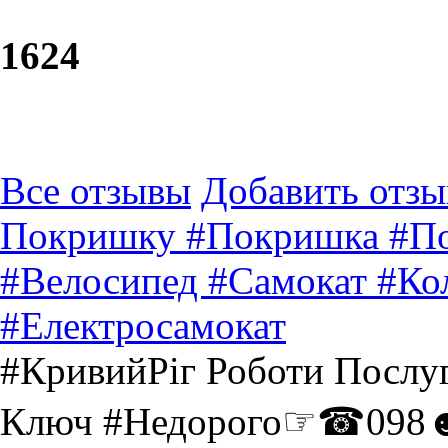
16
24
Все отзывы
Добавить отзы
Покришку #Покришка #По
#Велосипед #Самокат #Ко
#Електросамокат
#КривийРіг Роботи Послуг
Ключ #Недорого☞☎098