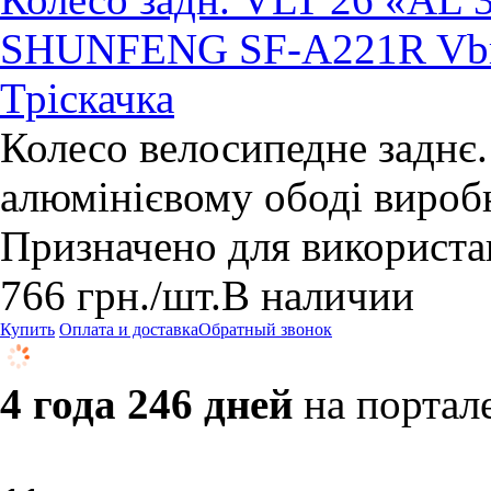
SHUNFENG SF-A221R Vbr, 
Тріскачка
Колесо велосипедне заднє.
алюмінієвому ободі виробн
Призначено для використан
766
грн.
/шт.
В наличии
Купить
Оплата и доставка
Обратный звонок
4 года 246 дней
на портал