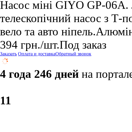
Насос міні GIYO GP-06A. 
телескопічний насос з Т-п
вело та авто ніпель.Алюмі
394
грн.
/шт.
Под заказ
Заказать
Оплата и доставка
Обратный звонок
4 года 246 дней
на портал
1
1