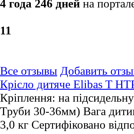
4 года 246 дней
на портал
1
1
Все отзывы
Добавить отзы
Крiсло дитяче Elibas T HT
Кріплення: на підсидельну
Труби 30-36мм) Вага дитин
3,0 кг Сертифіковано відпо