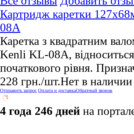
Все отзывы
Добавить отзы
Картридж каретки 127х68м
08A
Каретка з квадратним вал
Kenli KL-08A, відноситься
початкового рівня. Призна
228
грн.
/шт.
Нет в наличии
Отправить запрос
Оплата и доставка
Обратный звонок
4 года 246 дней
на портал