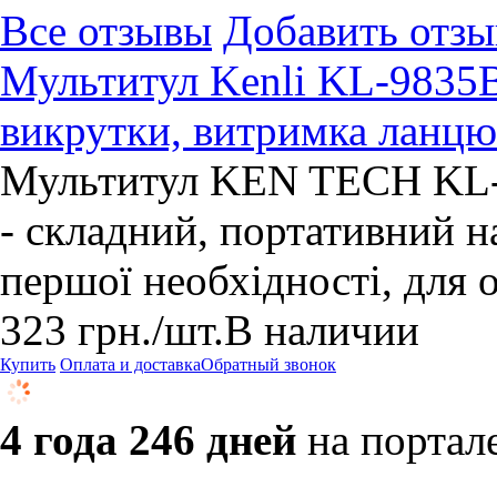
Все отзывы
Добавить отзы
Мультитул Kenli KL-9835B
викрутки, витримка ланцю
Мультитул KEN TECH KL-
- складний, портативний н
першої необхідності, для о
323
грн.
/шт.
В наличии
Купить
Оплата и доставка
Обратный звонок
4 года 246 дней
на портал