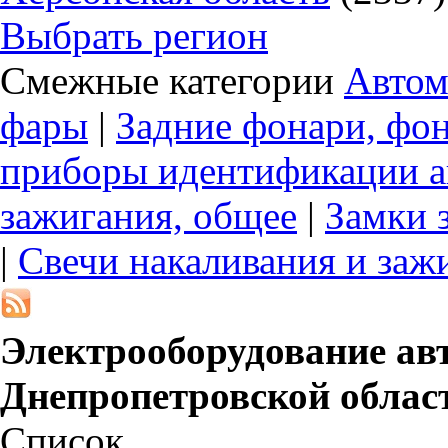
Выбрать регион
Смежные категории
Автом
фары
|
Задние фонари, фо
приборы идентификации а
зажигания, общее
|
Замки 
|
Cвечи накаливания и заж
Электрооборудование ав
Днепропетровской облас
Список