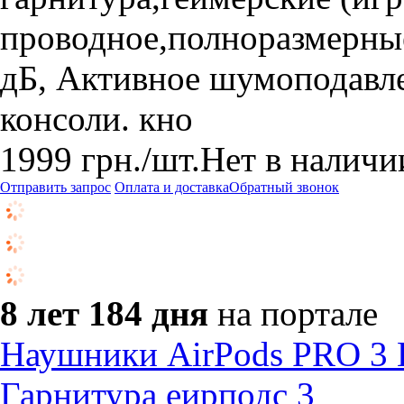
проводное,полноразмерные
дБ, Активное шумоподавлен
консоли. кно
1999
грн.
/шт.
Нет в наличи
Отправить запрос
Оплата и доставка
Обратный звонок
8 лет 184 дня
на портале
Наушники AirPods PRO 3 
Гарнитура еирподс 3