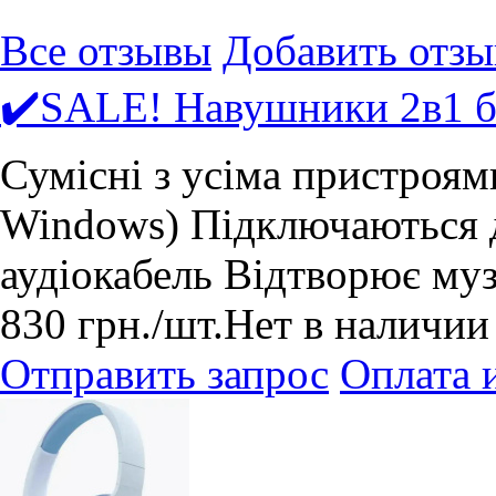
Все отзывы
Добавить отзы
✔️SALE! Навушники 2в1 б
Сумісні з усіма пристроям
Windows) Підключаються до
аудіокабель Відтворює муз
830
грн.
/шт.
Нет в наличии
Отправить запрос
Оплата 