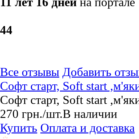
11 лет 16 дней
на портале
4
4
Все отзывы
Добавить отзы
Софт старт, Soft start ,м'як
Софт старт, Soft start ,м'як
270
грн.
/шт.
В наличии
Купить
Оплата и доставка