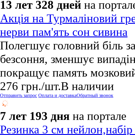
13 лет 328 дней
на портал
Акція на Турмаліновий гре
нерви пам'ять сон сивина
Полегшує головний біль з
безсоння, зменшує випадін
покращує память мозковий
276
грн.
/шт.
В наличии
Отправить запрос
Оплата и доставка
Обратный звонок
7 лет 193 дня
на портале
Резинка 3 см нейлон,набір