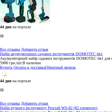
44 дня
на портале
1
1
Все отзывы
Добавить отзыв
Набір акумуляторних садових інструментів DOMOTEC 6в1
Акумуляторний набір садових інструментів DOMOTEC 6в1 для обр
5900
грн.
/шт.
В наличии
Купить
Оплата и доставка
Обратный звонок
44 дня
на портале
1
1
Все отзывы
Добавить отзыв
Набір ручного інструменту Procraft WS-82 (82 елементи).