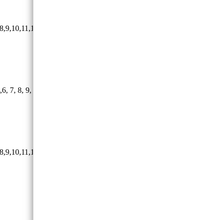
,10,11,12,13,14мм
, 9, 10, 11, 12, 13,14мм Удлинители
,10,11,12,13,14мм