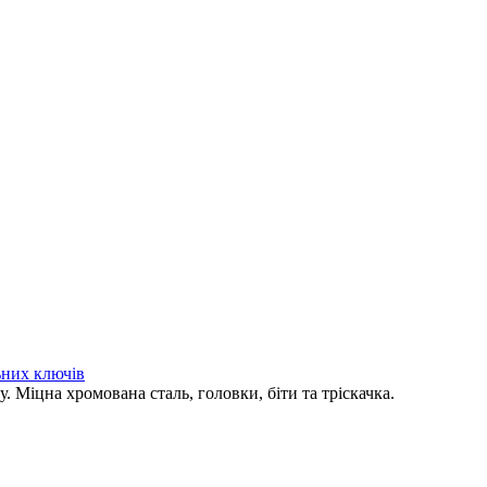
ьних ключів
у. Міцна хромована сталь, головки, біти та тріскачка.