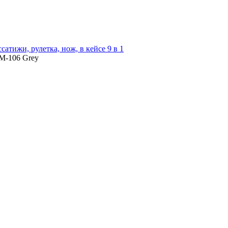
атижи, рулетка, нож, в кейсе 9 в 1
 M-106 Grey