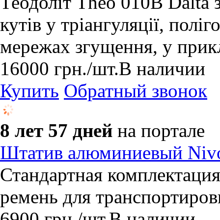
Теодоліт Theo 010B Dalta
кутів у тріангуляції, поліг
мережах згущення, у прикл
16000
грн.
/шт.
В наличии
Купить
Обратный звонок
8 лет 57 дней
на портале
Штатив алюминиевый Nivo
Стандартная комплектаци
ремень для транспортиров
6900
грн.
/шт.
В наличии