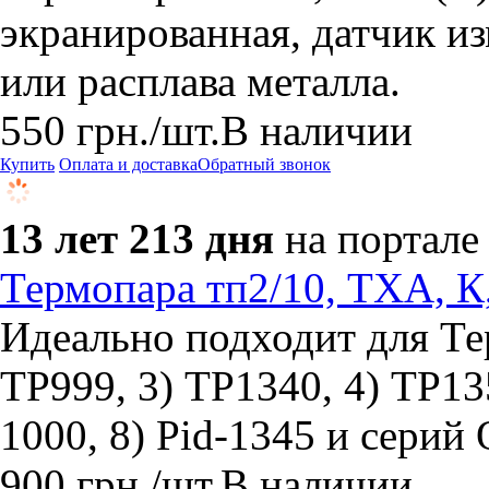
экранированная, датчик и
или расплава металла.
550
грн.
/шт.
В наличии
Купить
Оплата и доставка
Обратный звонок
13 лет 213 дня
на портале
Термопара тп2/10, ТХА, К
Идеально подходит для Те
ТР999, 3) ТР1340, 4) ТР135
1000, 8) Pid-1345 и сери
900
грн.
/шт.
В наличии