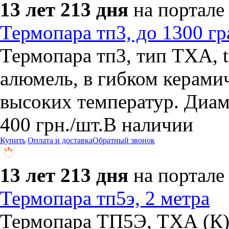
13 лет 213 дня
на портале
Термопара тп3, до 1300 гр
​Термопара тп3, тип ТХА, 
алюмель, в гибком керами
высоких температур. Диам
400
грн.
/шт.
В наличии
Купить
Оплата и доставка
Обратный звонок
13 лет 213 дня
на портале
Термопара тп5э, 2 метра
Термопара ТП5Э, ТХА (К),