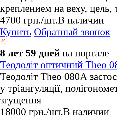
креплением на веху, цель,
4700
грн.
/шт.
В наличии
Купить
Обратный звонок
8 лет 59 дней
на портале
Теодоліт оптичний Theo 
Теодоліт Theo 080А засто
у тріангуляції, полігономе
згущення
18000
грн.
/шт.
В наличии