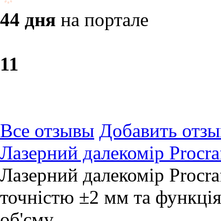
44 дня
на портале
1
1
Все отзывы
Добавить отзы
Лазерний далекомір Procra
Лазерний далекомір Procra
точністю ±2 мм та функці
об'єму.