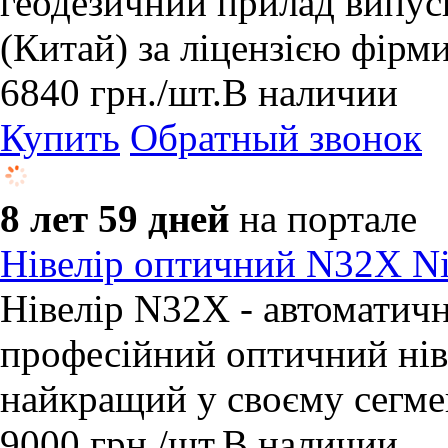
геодезичний прилад випу
(Китай) за ліцензією фір
6840
грн.
/шт.
В наличии
Купить
Обратный звонок
8 лет 59 дней
на портале
Нівелір оптичний N32X Ni
Нівелір N32X - автоматич
професійний оптичний ніве
найкращий у своєму сегмен
9000
грн.
/шт.
В наличии