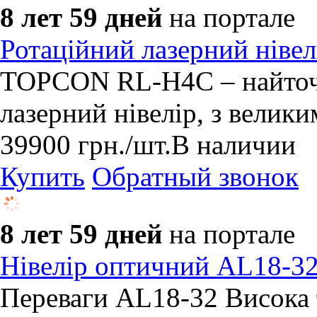
8 лет 59 дней
на портале
Ротаційний лазерний нів
TOPCON RL-H4C – найточ
лазерний нівелір, з велики
39900
грн.
/шт.
В наличии
Купить
Обратный звонок
8 лет 59 дней
на портале
Нівелір оптичний AL18-32
Переваги AL18-32 Висока т