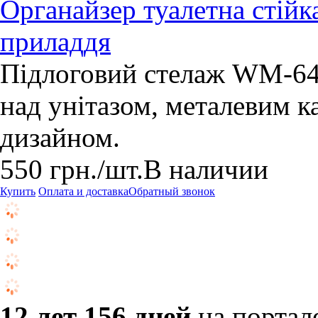
Органайзер туалетна стійк
приладдя
Підлоговий стелаж WM-64 
над унітазом, металевим 
дизайном.
550
грн.
/шт.
В наличии
Купить
Оплата и доставка
Обратный звонок
12 лет 156 дней
на портал