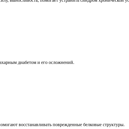
силу, выносливость, помогает устранить синдром хронической у
сахарным диабетом и его осложнений.
помогают восстанавливать поврежденные белковые структуры.