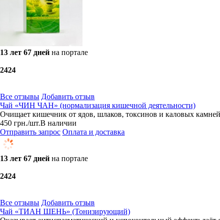
13 лет 67 дней
на портале
24
24
Все отзывы
Добавить отзыв
Чай «ЧИН ЧАН» (нормализация кишечной деятельности)
Очищает кишечник от ядов, шлаков, токсинов и каловых камне
450
грн.
/шт.
В наличии
Отправить запрос
Оплата и доставка
13 лет 67 дней
на портале
24
24
Все отзывы
Добавить отзыв
Чай «ТИАН ШЕНЬ» (Тонизирующий)