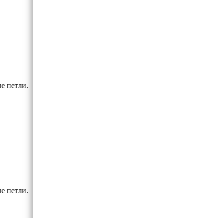
е петли.
е петли.