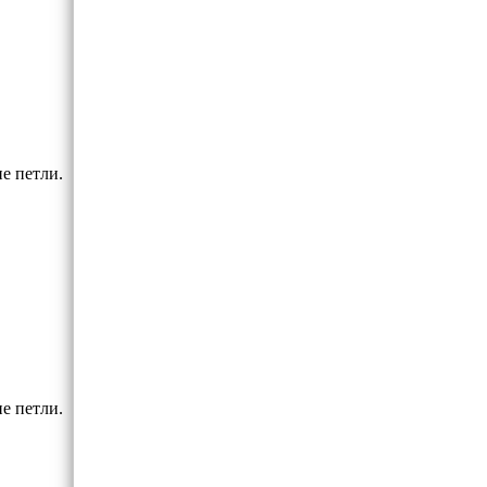
е петли.
е петли.