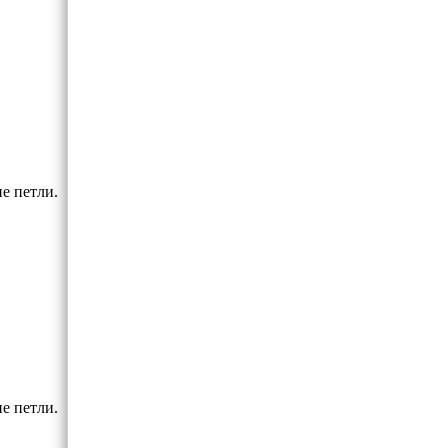
е петли.
е петли.