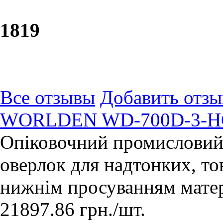
18
19
Все отзывы
Добавить отзы
WORLDEN WD-700D-3-HC 
Опіковочний промисловий 
оверлок для надтонких, то
нижнім просуванням матер
21897.86
грн.
/шт.