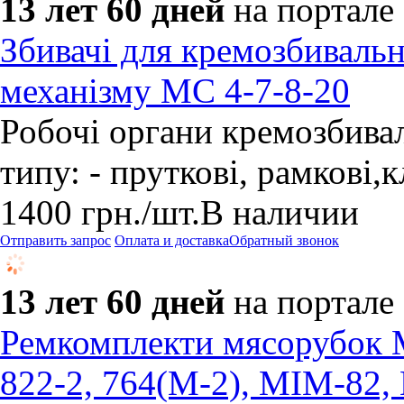
13 лет 60 дней
на портале
Збивачі для кремозбиваль
механізму МС 4-7-8-20
Робочі органи кремозбива
типу: - пруткові, рамкові,
1400
грн.
/шт.
В наличии
Отправить запрос
Оплата и доставка
Обратный звонок
13 лет 60 дней
на портале
Ремкомплекти мясорубок 
822-2, 764(М-2), МІМ-82