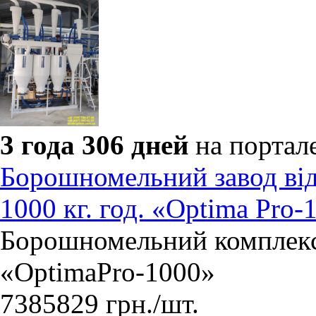
3 года 306 дней
на портал
Борошномельний завод ві
1000 кг. год. «Optima Pro-
Борошномельний комплекс
«OptimaPro-1000»
7385829
грн.
/шт.