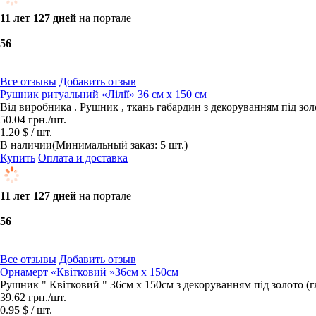
11 лет 127 дней
на портале
5
6
Все отзывы
Добавить отзыв
Рушник ритуальний «Лілії» 36 см х 150 см
Від виробника . Рушник , ткань габардин з декоруванням під золот
50.04
грн.
/шт.
1.20 $ / шт.
В наличии
(Минимальный заказ: 5 шт.)
Купить
Оплата и доставка
11 лет 127 дней
на портале
5
6
Все отзывы
Добавить отзыв
Орнамерт «Квітковий »36см х 150см
Рушник " Квітковий " 36см х 150см з декоруванням під золото (гл
39.62
грн.
/шт.
0.95 $ / шт.