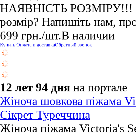
НАЯВНІСТЬ РОЗМІРУ!!! Не
розмір? Напишіть нам, пр
699
грн.
/шт.
В наличии
Купить
Оплата и доставка
Обратный звонок
12 лет 94 дня
на портале
Жіноча шовкова піжама Vict
Сікрет Туреччина
Жіноча піжама Victoria's 