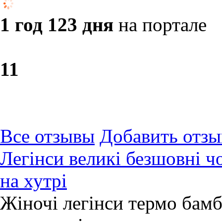
1 год 123 дня
на портале
1
1
Все отзывы
Добавить отзы
Легінси великі безшовні ч
на хутрі
Жіночі легінси термо бамбу