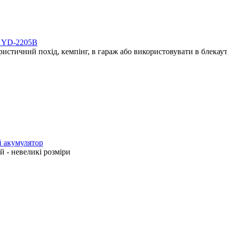
ом YD-2205B
ристичний похід, кемпінг, в гараж або використовувати в блекаут
й акумулятор
 - невеликі розміри