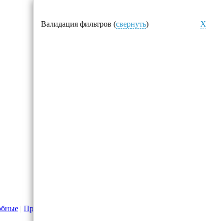
Валидация фильтров (
свернуть
)
X
обные
|
Прожекторы
|
Фонари налобные светодиодные