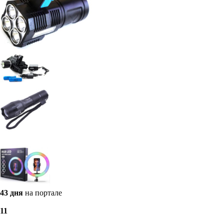
43 дня
на портале
1
1