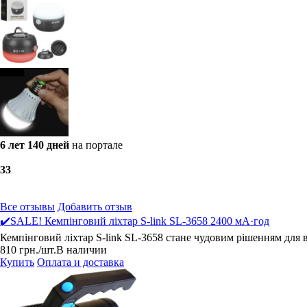
6 лет 140 дней
на портале
3
3
Все отзывы
Добавить отзыв
✔️SALE! Кемпінговий ліхтар S-link SL-3658 2400 мА·год
Кемпінговий ліхтар S-link SL-3658 стане чудовим рішенням для 
810
грн.
/шт.
В наличии
Купить
Оплата и доставка