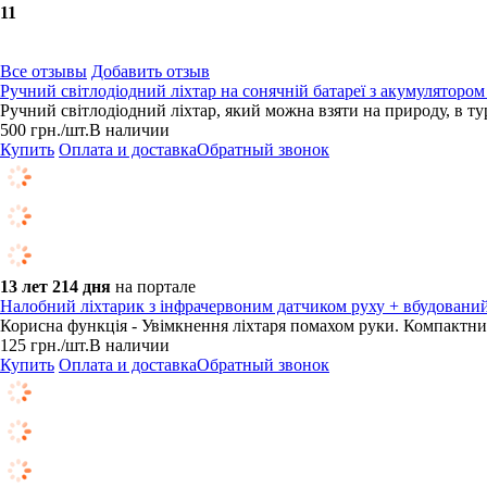
1
1
Все отзывы
Добавить отзыв
Ручний світлодіодний ліхтар на сонячній батареї з акумулятор
Ручний світлодіодний ліхтар, який можна взяти на природу, в ту
500
грн.
/шт.
В наличии
Купить
Оплата и доставка
Обратный звонок
13 лет 214 дня
на портале
Налобний ліхтарик з інфрачервоним датчиком руху + вбудовани
Корисна функція - Увімкнення ліхтаря помахом руки. Компактний
125
грн.
/шт.
В наличии
Купить
Оплата и доставка
Обратный звонок