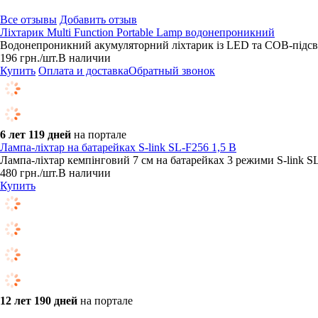
Все отзывы
Добавить отзыв
Ліхтарик Multi Function Portable Lamp водонепроникний
Водонепроникний акумуляторний ліхтарик із LED та COB-підсвіт
196
грн.
/шт.
В наличии
Купить
Оплата и доставка
Обратный звонок
6 лет 119 дней
на портале
Лампа-ліхтар на батарейках S-link SL-F256 1,5 В
Лампа-ліхтар кемпінговий 7 см на батарейках 3 режими S-link S
480
грн.
/шт.
В наличии
Купить
12 лет 190 дней
на портале