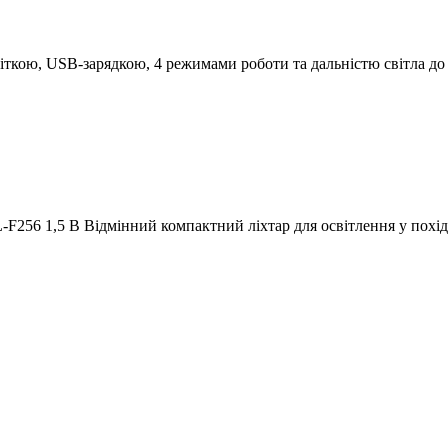
кою, USB-зарядкою, 4 режимами роботи та дальністю світла до 
L-F256 1,5 В Відмінний компактний ліхтар для освітлення у похі