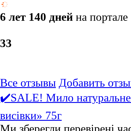
6 лет 140 дней
на портале
3
3
Все отзывы
Добавить отзы
✔️SALE! Мило натуральне
висівки» 75г
Ми зберегли перевірені ча