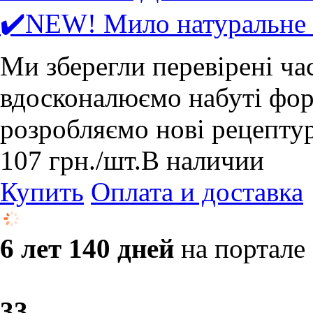
✔️NEW! Мило натуральне
Ми зберегли перевірені ча
вдосконалюємо набуті форм
розробляємо нові рецепту
107
грн.
/шт.
В наличии
Купить
Оплата и доставка
6 лет 140 дней
на портале
3
3