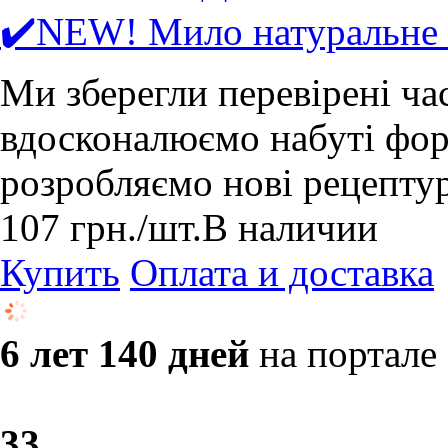
✔️NEW! Мило натуральне 
Ми зберегли перевірені ча
вдосконалюємо набуті форм
розробляємо нові рецепту
107
грн.
/шт.
В наличии
Купить
Оплата и доставка
6 лет 140 дней
на портале
3
3