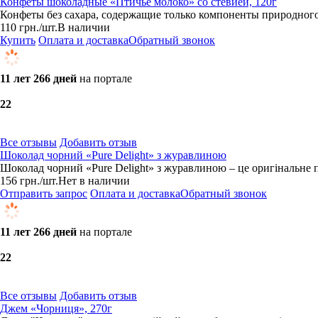
Конфеты шоколадные «Птичье молоко» со стевией, 120г
Конфеты без сахара, содержащие только компоненты природного
110
грн.
/шт.
В наличии
Купить
Оплата и доставка
Обратный звонок
11 лет 266 дней
на портале
2
2
Все отзывы
Добавить отзыв
Шоколад чорний «Pure Delight» з журавлиною
Шоколад чорний «Pure Delight» з журавлиною – це оригінальне 
156
грн.
/шт.
Нет в наличии
Отправить запрос
Оплата и доставка
Обратный звонок
11 лет 266 дней
на портале
2
2
Все отзывы
Добавить отзыв
Джем «Чорниця», 270г