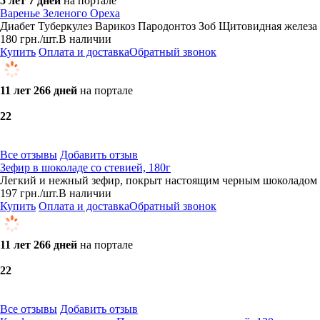
5 лет 7 дней
на портале
Варенье Зеленого Ореха
Диабет Туберкулез Варикоз Пародонтоз Зоб Щитовидная железа
180
грн.
/шт.
В наличии
Купить
Оплата и доставка
Обратный звонок
11 лет 266 дней
на портале
2
2
Все отзывы
Добавить отзыв
Зефир в шоколаде со стевией, 180г
Легкий и нежный зефир, покрыт настоящим черным шоколадом "
197
грн.
/шт.
В наличии
Купить
Оплата и доставка
Обратный звонок
11 лет 266 дней
на портале
2
2
Все отзывы
Добавить отзыв