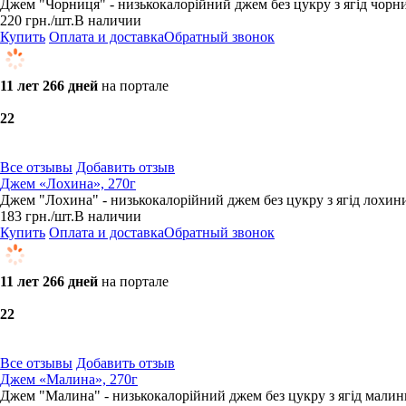
Джем "Чорниця" - низькокалорійний джем без цукру з ягід чорниц
220
грн.
/шт.
В наличии
Купить
Оплата и доставка
Обратный звонок
11 лет 266 дней
на портале
2
2
Все отзывы
Добавить отзыв
Джем «Лохина», 270г
Джем "Лохина" - низькокалорійний джем без цукру з ягід лохини 
183
грн.
/шт.
В наличии
Купить
Оплата и доставка
Обратный звонок
11 лет 266 дней
на портале
2
2
Все отзывы
Добавить отзыв
Джем «Малина», 270г
Джем "Малина" - низькокалорійний джем без цукру з ягід малини 