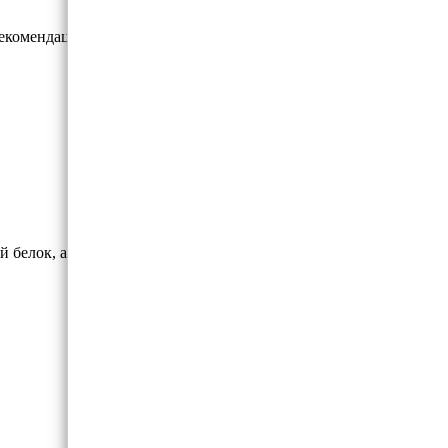
рекомендации применение купить.
елок, агар-агар и экстракт стевии