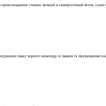
 происхождения: стевию, яичный и сывороточный белок, сухое 
поєднання смаку чорного шоколаду зі смаком та лікувальними в