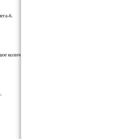
ега-6.
шое количество кальция.
.