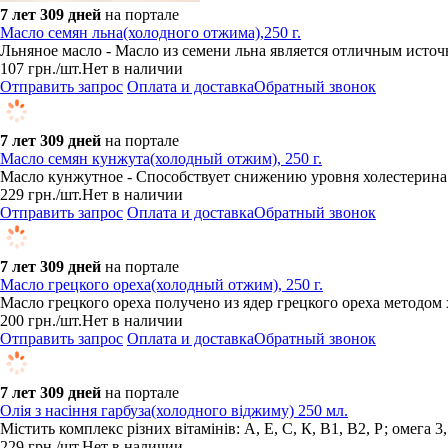
7 лет 309 дней
на портале
Масло семян льна(холодного отжима),250 г.
Льняное масло - Масло из семени льна является отличным ист
107
грн.
/шт.
Нет в наличии
Отправить запрос
Оплата и доставка
Обратный звонок
7 лет 309 дней
на портале
Масло семян кунжута(холодный отжим), 250 г.
​Масло кунжутное - Способствует снижению уровня холестерина 
229
грн.
/шт.
Нет в наличии
Отправить запрос
Оплата и доставка
Обратный звонок
7 лет 309 дней
на портале
Масло грецкого ореха(холодный отжим), 250 г.
​Масло грецкого ореха получено из ядер грецкого ореха методом
200
грн.
/шт.
Нет в наличии
Отправить запрос
Оплата и доставка
Обратный звонок
7 лет 309 дней
на портале
Олія з насіння гарбуза(холодного віджиму) 250 мл.
Містить комплекс різних вітамінів: А, Е, С, К, В1, В2, Р; омега 3,
229
грн.
/шт.
Нет в наличии