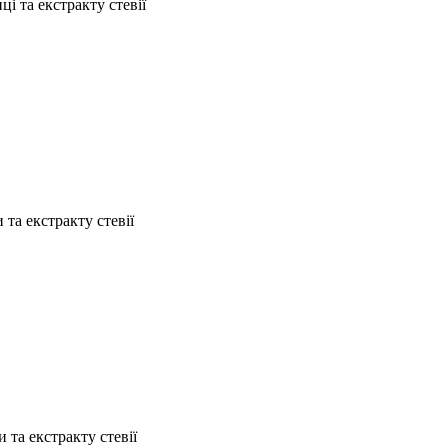
і та екстракту стевії
та екстракту стевії
та екстракту стевії