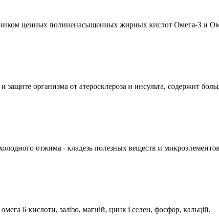
очником ценных полиненасыщенных жирных кислот Омега-3 и Ом
и защите организма от атеросклероза и инсульта, содержит боль
 холодного отжима - кладезь полезных веществ и микроэлементов
 омега 6 кислоти, залізо, магній, цинк і селен, фосфор, кальцій.