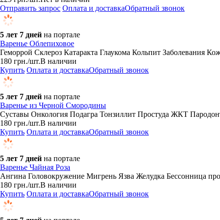
Отправить запрос
Оплата и доставка
Обратный звонок
5 лет 7 дней
на портале
Варенье Облепиховое
Геморрой Склероз Катаракта Глаукома Кольпит Заболевания Ко
180
грн.
/шт.
В наличии
Купить
Оплата и доставка
Обратный звонок
5 лет 7 дней
на портале
Варенье из Черной Смородины
Суставы Онкология Подагра Тонзиллит Простуда ЖКТ Пародонт
180
грн.
/шт.
В наличии
Купить
Оплата и доставка
Обратный звонок
5 лет 7 дней
на портале
Варенье Чайная Роза
Ангина Головокружение Мигрень Язва Желудка Беcсонница про
180
грн.
/шт.
В наличии
Купить
Оплата и доставка
Обратный звонок