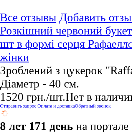
Все отзывы
Добавить отзы
Розкішний червоний букет 
шт в формі серця Рафаелл
жінки
Зроблений з цукерок "Raffa
Діаметр - 40 см.
1520
грн.
/шт.
Нет в наличи
Отправить запрос
Оплата и доставка
Обратный звонок
8 лет 171 день
на портале