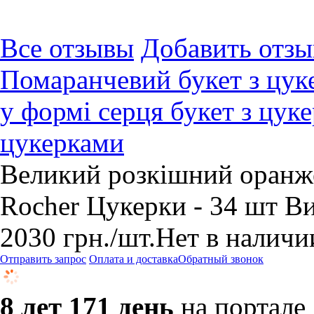
Все отзывы
Добавить отзы
Помаранчевий букет з цуке
у формі серця букет з цук
цукерками
Великий розкішний оранже
Rocher Цукерки - 34 шт Ви
2030
грн.
/шт.
Нет в наличи
Отправить запрос
Оплата и доставка
Обратный звонок
8 лет 171 день
на портале