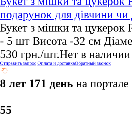
Букет з мішки та цукерок 
подарунок для дівчини чи
Букет з мішки та цукерок 
- 5 шт Висота -32 см Діаме
530
грн.
/шт.
Нет в наличии
Отправить запрос
Оплата и доставка
Обратный звонок
8 лет 171 день
на портале
5
5