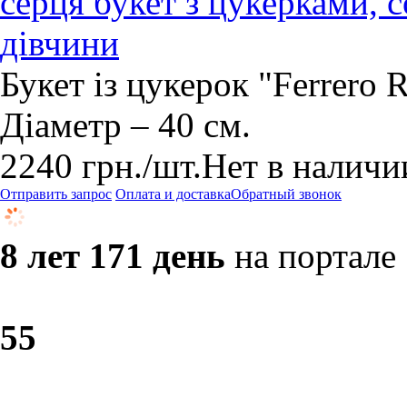
серця букет з цукерками, 
дівчини
Букет із цукерок "Ferrero 
Діаметр – 40 см.
2240
грн.
/шт.
Нет в наличи
Отправить запрос
Оплата и доставка
Обратный звонок
8 лет 171 день
на портале
5
5