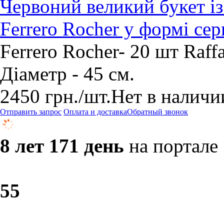
Червоний великий букет із 
Ferrero Rocher у формі сер
Ferrero Rocher- 20 шт Raff
Діаметр - 45 см.
2450
грн.
/шт.
Нет в наличи
Отправить запрос
Оплата и доставка
Обратный звонок
8 лет 171 день
на портале
5
5