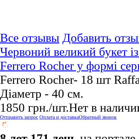
Все отзывы
Добавить отзы
Червоний великий букет із 
Ferrero Rocher у формі сер
Ferrero Rocher- 18 шт Raff
Діаметр - 40 см.
1850
грн.
/шт.
Нет в наличи
Отправить запрос
Оплата и доставка
Обратный звонок
8 лет 171 день
на портале