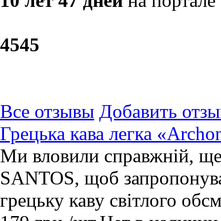
10 лет 47 дней
на портале
45
45
Все отзывы
Добавить отзы
Грецька кава легка «Аrchon
Ми вловили справжній, ще
SANTOS, щоб запропонува
грецьку каву світлого обс