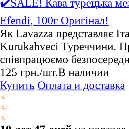
✔️SALE! Кава турецька ме
Efendi, 100г Оригінал!
Як Lavazza представляє Іта
Kurukahveci Туреччини. П
співпрацюємо безпосереднь
125
грн.
/шт.
В наличии
Купить
Оплата и доставка