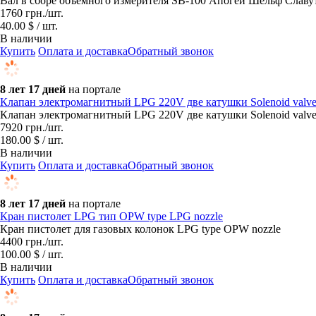
Вал в сборе объемного измерителя SB-100 Апогей Шельф Славутич
1760
грн.
/шт.
40.00 $ / шт.
В наличии
Купить
Оплата и доставка
Обратный звонок
8 лет 17 дней
на портале
Клапан электромагнитный LPG 220V две катушки Solenoid valve 
Клапан электромагнитный LPG 220V две катушки Solenoid valve 
7920
грн.
/шт.
180.00 $ / шт.
В наличии
Купить
Оплата и доставка
Обратный звонок
8 лет 17 дней
на портале
Кран пистолет LPG тип OPW type LPG nozzle
Кран пистолет для газовых колонок LPG type OPW nozzle
4400
грн.
/шт.
100.00 $ / шт.
В наличии
Купить
Оплата и доставка
Обратный звонок