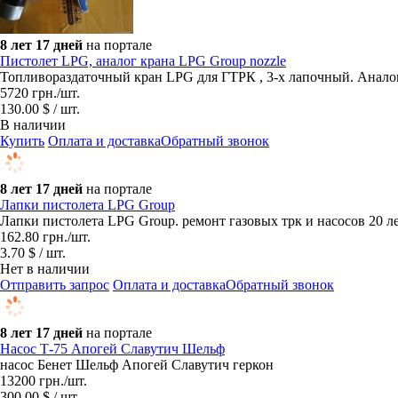
8 лет 17 дней
на портале
Пистолет LPG, аналог крана LPG Group nozzle
Топливораздаточный кран LPG для ГТРК , 3-х лапочный. Анало
5720
грн.
/шт.
130.00 $ / шт.
В наличии
Купить
Оплата и доставка
Обратный звонок
8 лет 17 дней
на портале
Лапки пистолета LPG Group
Лапки пистолета LPG Group. ремонт газовых трк и насосов 20 л
162.80
грн.
/шт.
3.70 $ / шт.
Нет в наличии
Отправить запрос
Оплата и доставка
Обратный звонок
8 лет 17 дней
на портале
Насос Т-75 Апогей Славутич Шельф
насос Бенет Шельф Апогей Славутич геркон
13200
грн.
/шт.
300.00 $ / шт.