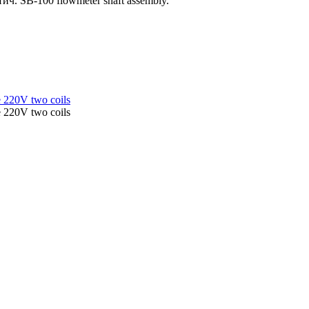
. SB-100 flowmeter shaft assembly.
220V two coils
220V two coils