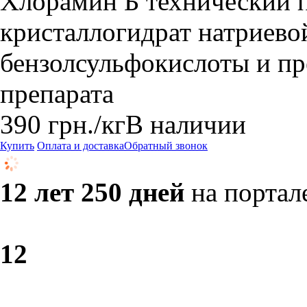
Хлорамин Б технический п
кристаллогидрат натриево
бензолсульфокислоты и пре
препарата
390
грн.
/кг
В наличии
Купить
Оплата и доставка
Обратный звонок
12 лет 250 дней
на портал
1
2