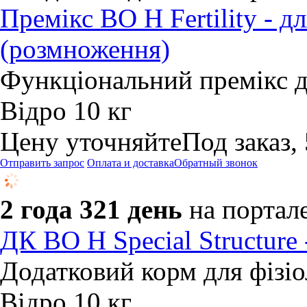
Премікс BO H Fertility - 
(розмноження)
Функціональний премікс д
Відро 10 кг
Цену уточняйте
Под заказ,
Отправить запрос
Оплата и доставка
Обратный звонок
2 года 321 день
на портал
ДК BO H Special Structure
Додатковий корм для фізіо
Відро 10 кг