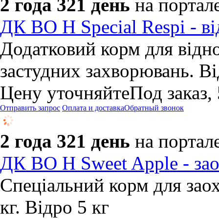
2 года 321 день
на портал
ДК BO H Special Respi - в
Додатковий корм для відно
застудних захворювань. Ві
Цену уточняйте
Под заказ,
Отправить запрос
Оплата и доставка
Обратный звонок
2 года 321 день
на портал
ДК BO H Sweet Apple - зао
Спеціальний корм для заох
кг. Відро 5 кг