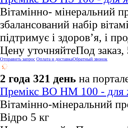
Вітамінно- мінеральний пр
збалансований набір вітамі
підтримує і здоров’я, і пр
Цену уточняйте
Под заказ,
Отправить запрос
Оплата и доставка
Обратный звонок
2 года 321 день
на портал
Премікс BO HM 100 - для
Вітамінно-мінеральний пре
Відро 5 кг