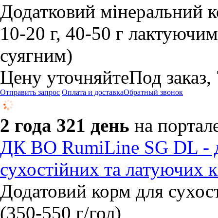
Додатковий мінеральний ко
10-20 г, 40-50 г лактуючим
суягним)
Цену уточняйте
Под заказ,
Отправить запрос
Оплата и доставка
Обратный звонок
2 года 321 день
на портал
ДК BO RumiLine SG DL - 
сухостійних та латуючих к
Додатовий корм для сухост
(350-550 г/гол)