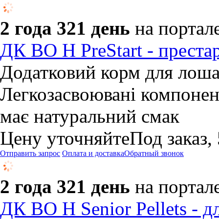
2 года 321 день
на портал
ДК ВО Н PreStart - преста
Додатковий корм для лошат
Легкозасвоювані компонент
має натуральний смак
Цену уточняйте
Под заказ,
Отправить запрос
Оплата и доставка
Обратный звонок
2 года 321 день
на портал
​ДК ВО Н Senior Pellets - 