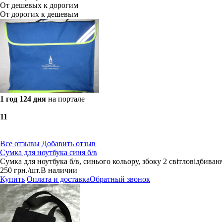
От дешевых к дорогим
От дорогих к дешевым
1 год 124 дня
на портале
1
1
Все отзывы
Добавить отзыв
Сумка для ноутбука синя б/в
Сумка для ноутбука б/в, синього кольору, збоку 2 світловідбиваю
250
грн.
/шт.
В наличии
Купить
Оплата и доставка
Обратный звонок