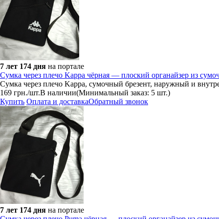
7 лет 174 дня
на портале
Сумка через плечо Kappa чёрная — плоский органайзер из сумоч
Сумка через плечо Kappa, сумочный брезент, наружный и внутр
169
грн.
/шт.
В наличии
(Минимальный заказ: 5 шт.)
Купить
Оплата и доставка
Обратный звонок
7 лет 174 дня
на портале
Сумка через плечо Puma чёрная — плоский органайзер из сумочн