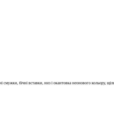
чі смужки, бічні вставки, низ і окантовка неонового кольору, щіл