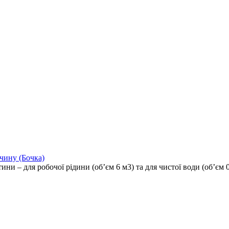
чину (Бочка)
ини – для робочої рідини (об’єм 6 м3) та для чистої води (об’єм 0