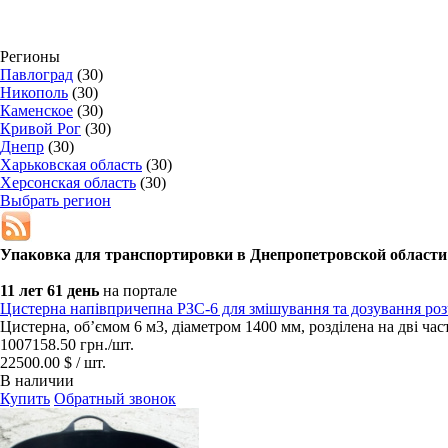
Регионы
Павлоград
(30)
Никополь
(30)
Каменское
(30)
Кривой Рог
(30)
Днепр
(30)
Харьковская область
(30)
Херсонская область
(30)
Выбрать регион
Упаковка для транспортировки в
Днепропетровской области
11 лет 61 день
на портале
Цистерна напівпричепна РЗС-6 для змішування та дозування роз
Цистерна, об’ємом 6 м3, діаметром 1400 мм, розділена на дві част
1007158.50
грн.
/шт.
22500.00 $ / шт.
В наличии
Купить
Обратный звонок