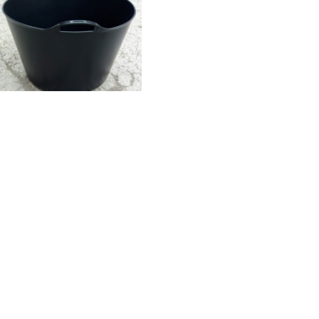
13 лет 340 дней
на портале
10
12
Все отзывы
Добавить отзыв
Корзина резиновая 55 л
корзина д.54 см высота 32 см диаметр 30 см
290
грн.
/шт.
Нет в наличии
Отправить запрос
Оплата и доставка
Обратный звонок