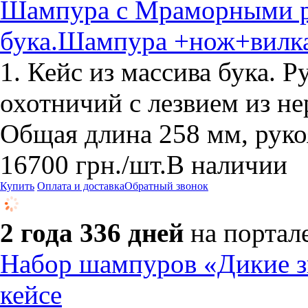
Шампура с Мраморными ру
бука.Шампура +нож+вилк
1. Кейс из массива бука. Р
охотничий с лезвием из н
Общая длина 258 мм, рукоя
16700
грн.
/шт.
В наличии
Купить
Оплата и доставка
Обратный звонок
2 года 336 дней
на портал
Набор шампуров «Дикие зв
кейсе