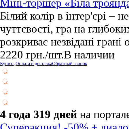
Міні-торшер «Біла троянд
Білий колір в інтер'єрі – 
чуттєвості, гра на глибок
розкриває незвідані грані 
2220
грн.
/шт.
В наличии
Купить
Оплата и доставка
Обратный звонок
4 года 319 дней
на портал
Суперакция! -50% + диало