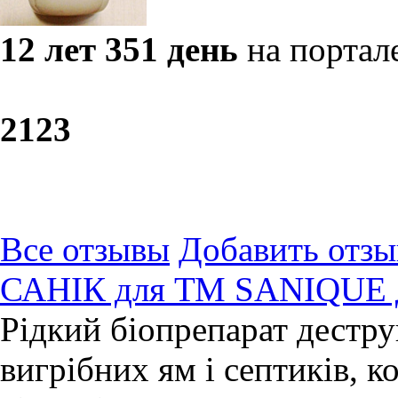
12 лет 351 день
на портал
21
23
Все отзывы
Добавить отзы
САНІК для ТМ SANIQUE дл
Рідкий біопрепарат дестру
вигрібних ям і септиків, 