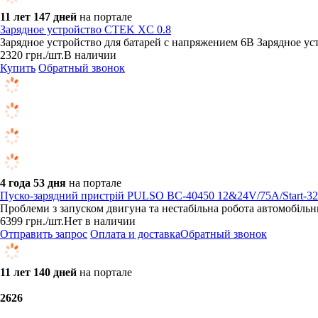
11 лет 147 дней
на портале
Зарядное устройство CTEK XC 0.8
Зарядное устройство для батарей с напряжением 6В Зарядное у
2320
грн.
/шт.
В наличии
Купить
Обратный звонок
4 года 53 дня
на портале
Пуско-зарядний пристрій PULSO BC-40450 12&24V/75A/Start-32
Проблеми з запуском двигуна та нестабільна робота автомобільн
6399
грн.
/шт.
Нет в наличии
Отправить запрос
Оплата и доставка
Обратный звонок
11 лет 140 дней
на портале
26
26