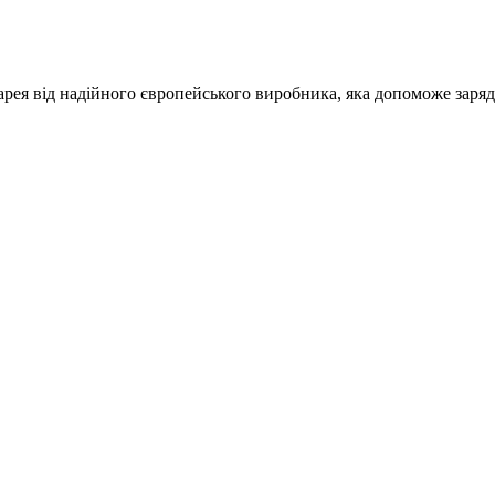
рея від надійного європейського виробника, яка допоможе заря