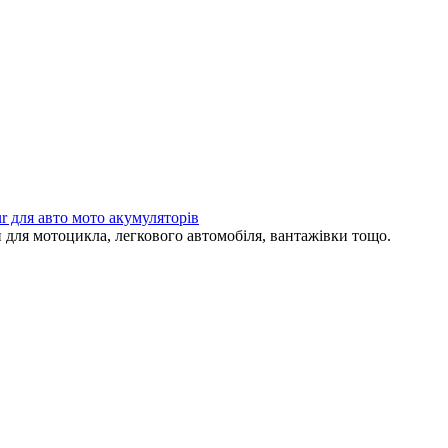
 для авто мото акумуляторів
 для мотоцикла, легкового автомобіля, вантажівки тощо.