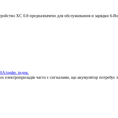
стройство XС 0.8 предназначено для обслуживания и зарядки 6-
0A/цифр. індик.
их електроприладів часто є сигналами, що акумулятор потребує з