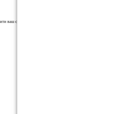
дити ваш смартфон або планшет