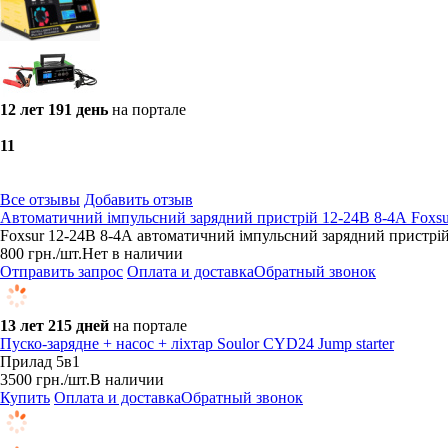
12 лет 191 день
на портале
1
1
Все отзывы
Добавить отзыв
Автоматичний імпульсний зарядний пристрій 12-24В 8-4А Foxsur
Foxsur 12-24В 8-4А автоматичний імпульсний зарядний пристрій
800
грн.
/шт.
Нет в наличии
Отправить запрос
Оплата и доставка
Обратный звонок
13 лет 215 дней
на портале
Пуско-зарядне + насос + ліхтар Soulor CYD24 Jump starter
Прилад 5в1
3500
грн.
/шт.
В наличии
Купить
Оплата и доставка
Обратный звонок