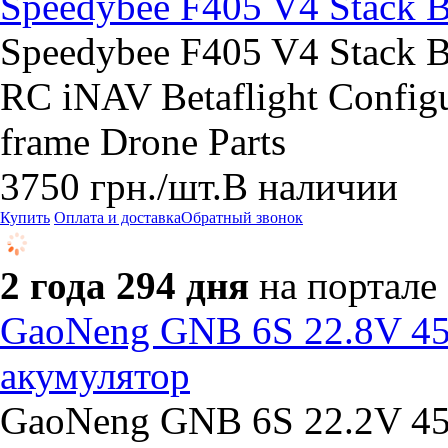
Speedybee F405 V4 Stack 
Speedybee F405 V4 Stack 
RC iNAV Betaflight Configu
frame Drone Parts
3750
грн.
/шт.
В наличии
Купить
Оплата и доставка
Обратный звонок
2 года 294 дня
на портале
GaoNeng GNB 6S 22.8V 4
акумулятор
GaoNeng GNB 6S 22.2V 4