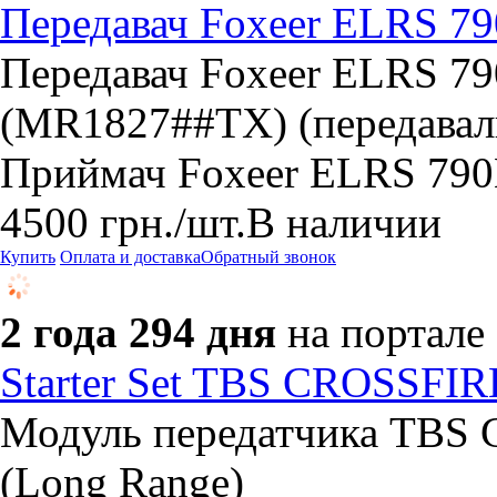
Передавач Foxeer ELRS 
Передавач Foxeer ELRS 7
(MR1827##TX) (передаваль
Приймач Foxeer ELRS 790
4500
грн.
/шт.
В наличии
Купить
Оплата и доставка
Обратный звонок
2 года 294 дня
на портале
Starter Set TBS CROSSFI
Модуль передатчика TBS Cr
(Long Range)