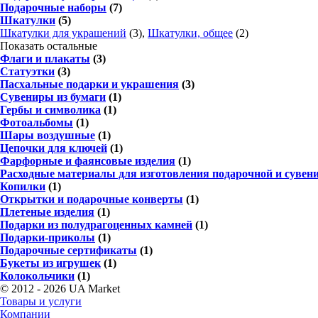
Подарочные наборы
(7)
Шкатулки
(5)
Шкатулки для украшений
(3),
Шкатулки, общее
(2)
Показать остальные
Флаги и плакаты
(3)
Статуэтки
(3)
Пасхальные подарки и украшения
(3)
Сувениры из бумаги
(1)
Гербы и символика
(1)
Фотоальбомы
(1)
Шары воздушные
(1)
Цепочки для ключей
(1)
Фарфорные и фаянсовые изделия
(1)
Расходные материалы для изготовления подарочной и сувен
Копилки
(1)
Открытки и подарочные конверты
(1)
Плетеные изделия
(1)
Подарки из полудрагоценных камней
(1)
Подарки-приколы
(1)
Подарочные сертификаты
(1)
Букеты из игрушек
(1)
Колокольчики
(1)
© 2012 - 2026 UA Market
Товары и услуги
Компании