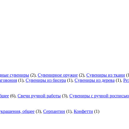
дные сувениры
(2),
Сувенирное оружие
(2),
Сувениры из ткани
(
аговония
(1),
Сувениры из бисера
(1),
Сувениры из дерева
(1),
Ре
общее
(6),
Свечи ручной работы
(3),
Сувениры с ручной росписью
украшения, общее
(3),
Серпантин
(1),
Конфетти
(1)