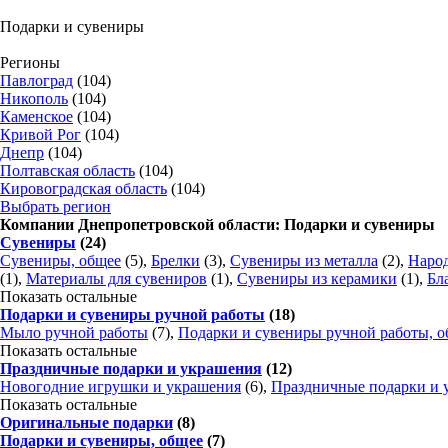
Подарки и сувениры
Регионы
Павлоград
(104)
Никополь
(104)
Каменское
(104)
Кривой Рог
(104)
Днепр
(104)
Полтавская область
(104)
Кировоградская область
(104)
Выбрать регион
Компании Днепропетровской области: Подарки и сувениры
Сувениры
(24)
Сувениры, общее
(5),
Брелки
(3),
Сувениры из металла
(2),
Наро
(1),
Материалы для сувениров
(1),
Сувениры из керамики
(1),
Бл
Показать остальные
Подарки и сувениры ручной работы
(18)
Мыло ручной работы
(7),
Подарки и сувениры ручной работы, 
Показать остальные
Праздничные подарки и украшения
(12)
Новогодние игрушки и украшения
(6),
Праздничные подарки и 
Показать остальные
Оригинальные подарки
(8)
Подарки и сувениры, общее
(7)