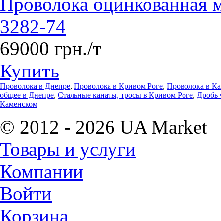
Проволока оцинкованная 
3282-74
69000 грн./т
Купить
Проволока в Днепре
,
Проволока в Кривом Роге
,
Проволока в К
общее в Днепре
,
Стальные канаты, тросы в Кривом Роге
,
Дробь 
Каменском
© 2012 - 2026 UA Market
Товары и услуги
Компании
Войти
Корзина