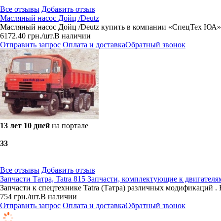
Все отзывы
Добавить отзыв
Масляный насос Дойц /Deutz
Масляный насос Дойц /Deutz купить в компании «СпецТех ЮА» с
6172.40
грн.
/шт.
В наличии
Отправить запрос
Оплата и доставка
Обратный звонок
13 лет 10 дней
на портале
3
3
Все отзывы
Добавить отзыв
Запчасти Татра, Tatra 815 Запчасти, комплектующие к двигателям
Запчасти к спецтехнике Tatra (Татра) различных модификаций . 
754
грн.
/шт.
В наличии
Отправить запрос
Оплата и доставка
Обратный звонок