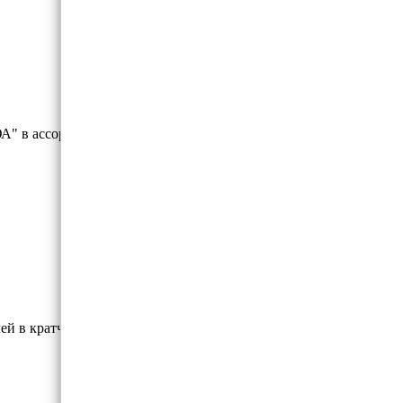
А" в ассортименте со склада.
лей в кратчайшие сроки!