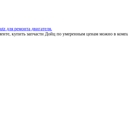
utz для ремонта двигателя.
именте, купить запчасти Дойц по умеренным ценам можно в ком