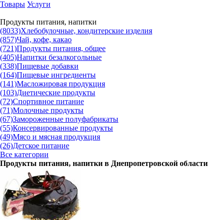
Товары
Услуги
Продукты питания, напитки
(8033)
Хлебобулочные, кондитерские изделия
(857)
Чай, кофе, какао
(721)
Продукты питания, общее
(405)
Напитки безалкогольные
(338)
Пищевые добавки
(164)
Пищевые ингредиенты
(141)
Масложировая продукция
(103)
Диетические продукты
(72)
Спортивное питание
(71)
Молочные продукты
(67)
Замороженные полуфабрикаты
(55)
Консервированные продукты
(49)
Мясо и мясная продукция
(26)
Детское питание
Все категории
Продукты питания, напитки в
Днепропетровской области